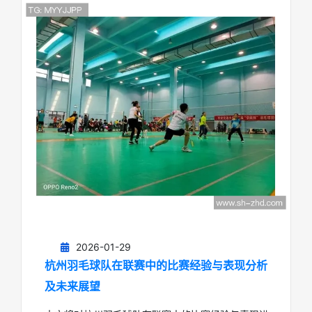
2026-01-29
杭州羽毛球队在联赛中的比赛经验与表现分析
及未来展望