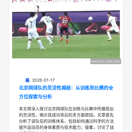
2026-01-17
北京网球队的灵活性揭秘：从训练到比赛的全
方位探索与分析
本文将深入探讨北京网球队在训练与比赛中所展现出
的灵活性，揭示其成功背后的多方面原因。文章首先
分析了该队伍的训练体系，包括如何通过科学的方法
提升运动员的身体素质与技术能力；接着，讨论了战