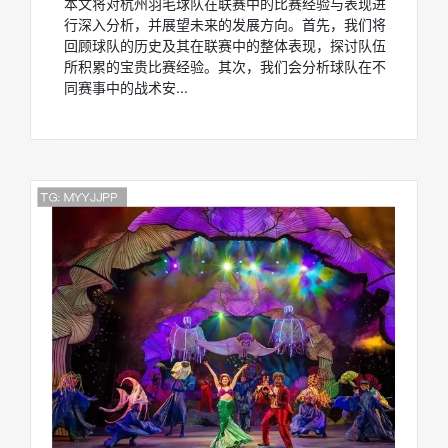
本文将对杭州羽毛球队在联赛中的比赛经验与表现进
行深入分析，并展望未来的发展方向。首先，我们将
回顾球队的历史及其在联赛中的整体表现，探讨队伍
所积累的宝贵比赛经验。其次，我们会分析球队在不
同赛事中的战术安...