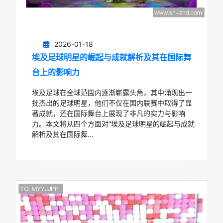
2026-01-18
埃及足球明星的崛起与成就解析及其在国际舞
台上的影响力
埃及足球在全球范围内逐渐崭露头角，其中涌现出一
批杰出的足球明星，他们不仅在国内联赛中取得了显
著成就，还在国际舞台上展现了非凡的实力与影响
力。本文将从四个方面对“埃及足球明星的崛起与成就
解析及其在国际舞...